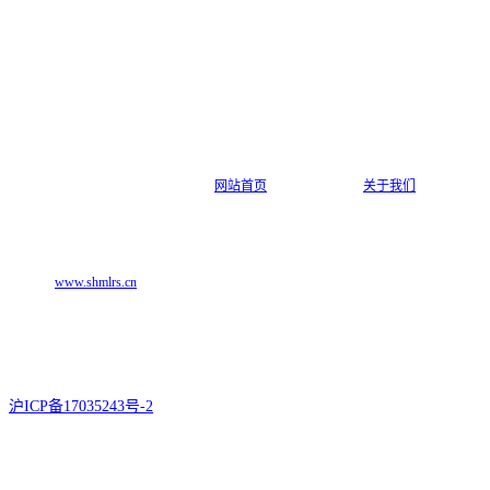
网站首页
关于我们
网址：
电话：021-68811399 邮箱：marketing@shmlrs.cn
www.shmlrs.cn
地址:上海市徐汇区银都路218号聚科生物园1C座
沪ICP备17035243号-2